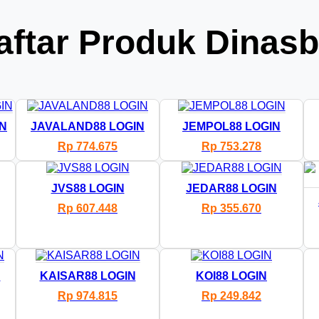
aftar Produk Dinasb
IN
JAVALAND88 LOGIN
JEMPOL88 LOGIN
Rp 774.675
Rp 753.278
JVS88 LOGIN
JEDAR88 LOGIN
Rp 607.448
Rp 355.670
N
KAISAR88 LOGIN
KOI88 LOGIN
Rp 974.815
Rp 249.842