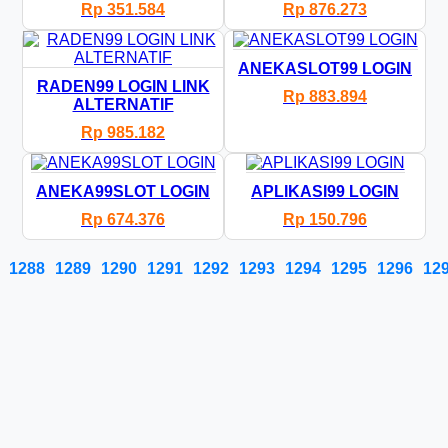
Rp 351.584
Rp 876.273
ANEKASLOT99 LOGIN
RADEN99 LOGIN LINK
Rp 883.894
ALTERNATIF
Rp 985.182
ANEKA99SLOT LOGIN
APLIKASI99 LOGIN
Rp 674.376
Rp 150.796
1288
1289
1290
1291
1292
1293
1294
1295
1296
12