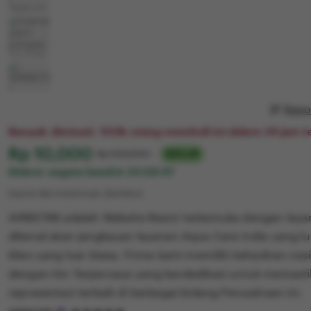
Repo
Banyak diminati. 100k orang membeli ini dalam 24 jam te
Harga:
Rp 10,000
Normal:
Rp 100,000+
90% off
Diskon segera berahir
23:59:47
Syarat dan ketentuan (berlaku)
AIRBET88 adalah Website Resmi terkemuka dengan lay
dikenal akan jangkauan layanan Aqua Care India yang lu
klien yang luar biasa. Firma kami memiliki kehadiran nas
dengan tim Terpercaya yang berdedikasi untuk memasti
representasi terbaik di berbagai bidang Perusahaan ini.