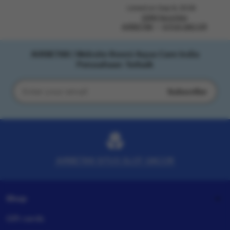
full
Listed on Sep 9, 2026
description
2266 favorites
AIRBET88
SITUS GACOR
AIRBET88 | Website Resmi Aqua Care India
Perusahaan Terbaik
Subscribe
Enter
your
email
AIRBET88 SITUS SLOT GACOR
Shop
Gift cards