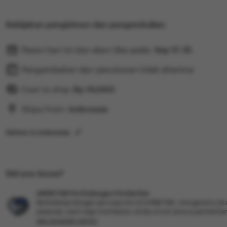
Dengan Pelayanan Maksimal dari Situs POHON169 yang 
anda hadir dalam bentuk customer service 24 jam dan ju
Kebijakan pengiriman dan pengembalian
selalu menemani anda untuk meraih kemenangan hari in
Pesan hari ini dan akan tiba pada:
Sep 17-25
Pengembalian dan penukaran tidak diterima
Cost to ship:
Rp
10,000
Ships from:
Indonesia
Deliver to Indonesia
Did you know?
AIRBET88 Perlindungan Pembelian
Berbelanja dengan percaya diri di AIRBET88, mengetahui jika
pesanan, kami siap membantu Anda untuk semua pembelia
see program terms