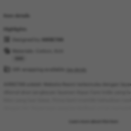
Item details
Highlights
Designed by
AIRBET88
Materials: Cotton, Knit
Read
Gift wrapping available
the
See details
full
AIRBET88 adalah Website Resmi terkemuka dengan lay
description
dikenal akan jangkauan layanan Aqua Care India yang lu
klien yang luar biasa. Firma kami memiliki kehadiran nas
dengan tim Terpercaya yang berdedikasi untuk memasti
representasi terbaik di berbagai bidang Perusahaan ini.
Learn more about this item