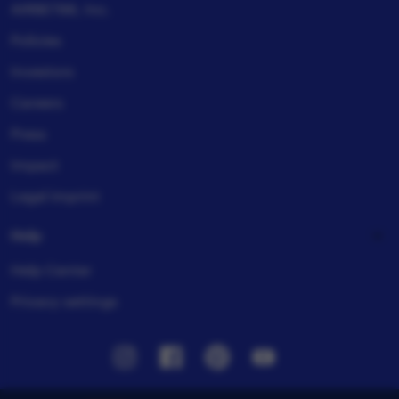
AIRBET88, Inc.
Policies
Investors
Careers
Press
Impact
Legal imprint
Help
Help Center
Privacy settings
Instagram
Facebook
Pinterest
Youtube