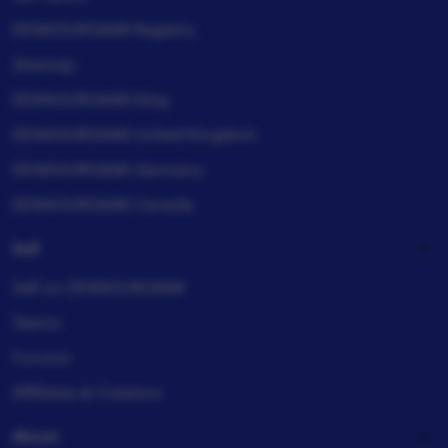
DEWASURGA88 Registry
Sitemap
DEWASURGA88 blog
DEWASURGA88 United Kingdom
DEWASURGA88 Germany
DEWASURGA88 Canada
Sell
Sell on DEWASURGA88
Teams
Forums
Affiliates & Creators
About