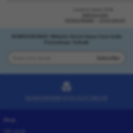
the
pada faktor keberuntungan dan manajemen bermain dari masing-m
full
Listed on Sep 9, 2026
description
2266 favorites
DEWASURGA88
SITUS GACOR
DEWASURGA88 | Website Resmi Aqua Care India
Perusahaan Terbaik
Subscribe
Enter
your
email
DEWASURGA88 SITUS SLOT GACOR
Shop
Gift cards