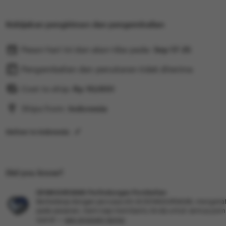
Dengan Pelayanan Maksimal dari Situs POHON169 yang 
anda hadir dalam bentuk customer service 24 jam dan ju
Kebijakan pengiriman dan pengembalian
selalu menemani anda untuk meraih kemenangan hari in
Pesan hari ini dan akan tiba pada:
Sep 17-25
Pengembalian dan penukaran tidak diterima
Cost to ship:
Rp
10,000
Ships from:
Indonesia
Deliver to Indonesia
Did you know?
DEWASURGA88 Perlindungan Pembelian
Berbelanja dengan percaya diri di DEWASURGA88, mengetahui
pada pesanan, kami siap membantu Anda untuk semua pem
syarat —
see program terms