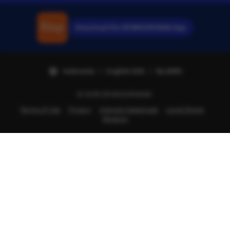
Download the DEWASURGA88 App
Indonesia | English (US) | Rp (IDR)
© 2026 DEWASURGA88.
Terms of Use
Privacy
Interest-based ads
Local Shops
Regions