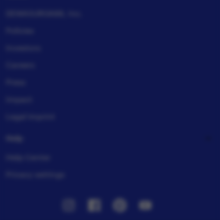
DEWASURGA88, Inc.
Policies
Investors
Careers
Press
Impact
Legal imprint
Help
Help Center
Privacy settings
Instagram
Facebook
Pinterest
Youtube