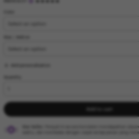
5
MBOKSLOT
out
of
Color
5
stars
Size ∣ Add on
Add personalization
Quantity
Add to cart
Star Seller.
Penjual ini secara konsisten mendapatkan ulasan
waktu, dan membalas dengan cepat setiap pesan yang mere