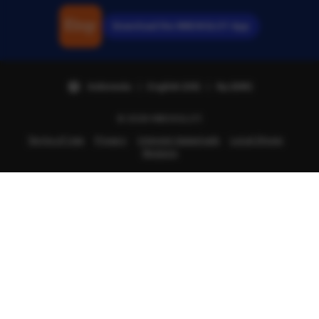
Download the MBOKSLOT App
Indonesia | English (US) | Rp (IDR)
© 2026 MBOKSLOT.
Terms of Use
Privacy
Interest-based ads
Local Shops
Regions