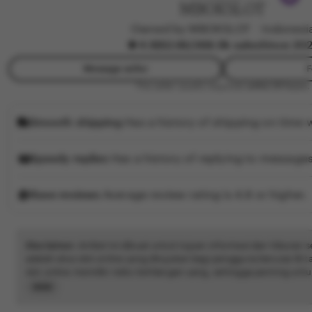
MBOKSLOT
Owned by MBOKSLOT
|
Indonesi
4.9
(62.6k)
368.9k sales
Since 20
Message seller
F
This seller usually responds
within 24 hours.
Smooth shipping
Has a history of shipping on time w
Speedy replies
Has a history of replying to messages
Rave reviews
Average review rating is 4.8 or higher.
Disclaimer:
Artikel ini dibuat untuk tujuan informasi dan hiburan 
adalah situs slot online yang ditujukan bagi pengguna berusia 18 
slot online memiliki risiko kehilangan uang, sehingga penting unt
bertanggung jawab. Penulis tidak menganjurkan pembaca untuk b
Read
penghasilan utama. Semua kemenangan maupun kekalahan sep
the
pada faktor keberuntungan dan manajemen bermain dari masing-m