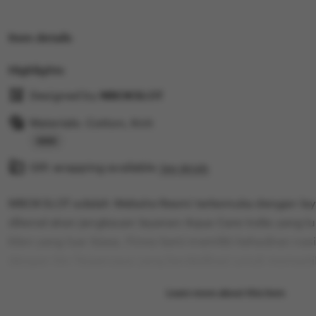
Item details
Highlights
Designed by
MBOKSLOT
Materials: Cotton, Knit
Read
Gift wrapping available
the
See details
full
MBOKSLOT adalah Website Resmi terkemuka dengan la
description
dikenal akan jangkauan layanan Aqua Care India yang lu
klien yang luar biasa. Firma kami memiliki kehadiran nas
dengan tim Terpercaya yang berdedikasi untuk memasti
representasi terbaik di berbagai bidang Perusahaan ini.
Learn more about this item