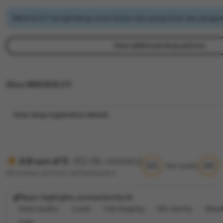
MBOKSLOT mengimbangi emisi karbon dari pengiriman dan pengema
View additional shop policies
Situs MBOKSLOT
View shop registration details
(62.6k reviews)
4.9 out of 5
5/5
5/5
Item quality
All reviews are from verified buyers
Buyer highlights, summarized by AI
Great quality
Lovely
Fast shipping
Gift-worthy
Beaut
Cute