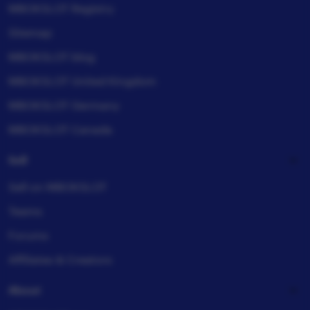
MBOKSLOT Registry
Sitemap
MBOKSLOT blog
MBOKSLOT United Kingdom
MBOKSLOT Germany
MBOKSLOT Canada
Sell
Sell on MBOKSLOT
Teams
Forums
Affiliates & Creators
About