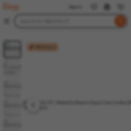
MBOKSLOT
Sign in
Skip
to
Search
Browse
ontent
for
items
or
shops
MBOKSLOT