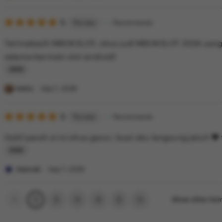
v
s
i
5
t
5
Recommends
This item
out
e
i
of
Terimakasih MBOKSLOT, situs judi MBOKSLOT 2026 yang
5
w
n
stars
selama bermain slot android!
b
g
y
r
L
M
e
i
Katie
Sep 7, 2026
e
v
s
l
i
5
t
5
Recommends
This item
out
i
e
i
of
Gokil par
5
s
w
n
stars
s
b
g
L
a
y
r
i
Hannah
Sep 7, 2026
K
L
e
s
e
e
v
t
Previous
Next
2
3
4
5
Show other ite
1
page
page
r
s
i
i
n