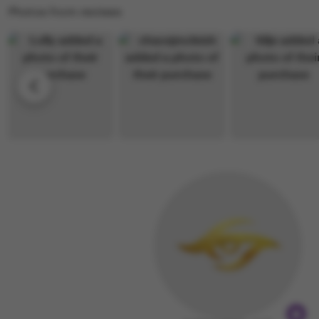
l
e
n
Photos from reviews
a
i
w
g
n
e
b
r
J
y
e
i
K
v
m
a
i
e
t
e
n
i
w
e
e
b
z
y
H
a
n
n
a
h