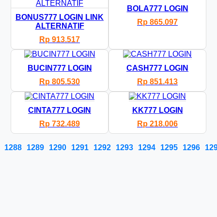
BOLA777 LOGIN
BONUS777 LOGIN LINK
Rp 865.097
ALTERNATIF
Rp 913.517
BUCIN777 LOGIN
CASH777 LOGIN
Rp 805.530
Rp 851.413
CINTA777 LOGIN
KK777 LOGIN
Rp 732.489
Rp 218.006
1288
1289
1290
1291
1292
1293
1294
1295
1296
12