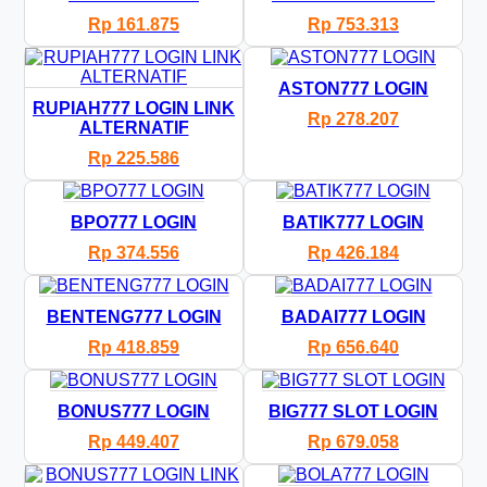
Rp 161.875
Rp 753.313
ASTON777 LOGIN
RUPIAH777 LOGIN LINK
Rp 278.207
ALTERNATIF
Rp 225.586
BPO777 LOGIN
BATIK777 LOGIN
Rp 374.556
Rp 426.184
BENTENG777 LOGIN
BADAI777 LOGIN
Rp 418.859
Rp 656.640
BONUS777 LOGIN
BIG777 SLOT LOGIN
Rp 449.407
Rp 679.058