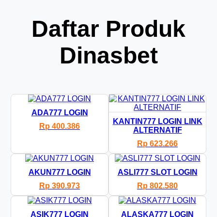
Daftar Produk
Dinasbet
ADA777 LOGIN
KANTIN777 LOGIN LINK
Rp 400.386
ALTERNATIF
Rp 623.266
AKUN777 LOGIN
ASLI777 SLOT LOGIN
Rp 390.973
Rp 802.580
ASIK777 LOGIN
ALASKA777 LOGIN