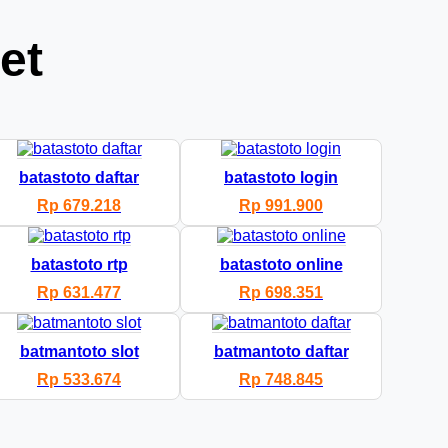
et
batastoto daftar
batastoto login
Rp 679.218
Rp 991.900
batastoto rtp
batastoto online
Rp 631.477
Rp 698.351
batmantoto slot
batmantoto daftar
Rp 533.674
Rp 748.845