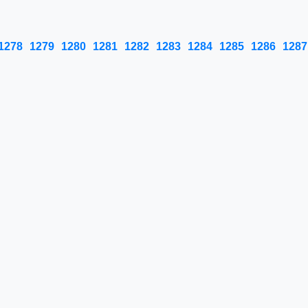
1278
1279
1280
1281
1282
1283
1284
1285
1286
1287