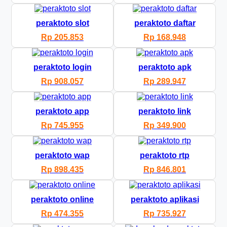
peraktoto slot
peraktoto daftar
Rp 205.853
Rp 168.948
peraktoto login
peraktoto apk
Rp 908.057
Rp 289.947
peraktoto app
peraktoto link
Rp 745.955
Rp 349.900
peraktoto wap
peraktoto rtp
Rp 898.435
Rp 846.801
peraktoto online
peraktoto aplikasi
Rp 474.355
Rp 735.927