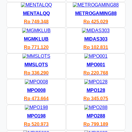
MENTALQQ
METROGAMING88
Rp 749.348
Rp 425.029
MGMKLUB
MIDAS303
Rp 771.120
Rp 102.831
MMSLOTS
MPO001
Rp 336.290
Rp 220.768
MPO008
MPO128
Rp 473.664
Rp 345.075
MPO198
MPO288
Rp 520.973
Rp 799.189