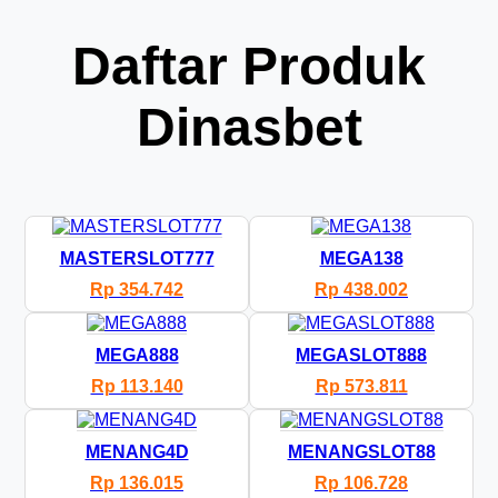
Daftar Produk
Dinasbet
MASTERSLOT777
MEGA138
Rp 354.742
Rp 438.002
MEGA888
MEGASLOT888
Rp 113.140
Rp 573.811
MENANG4D
MENANGSLOT88
Rp 136.015
Rp 106.728