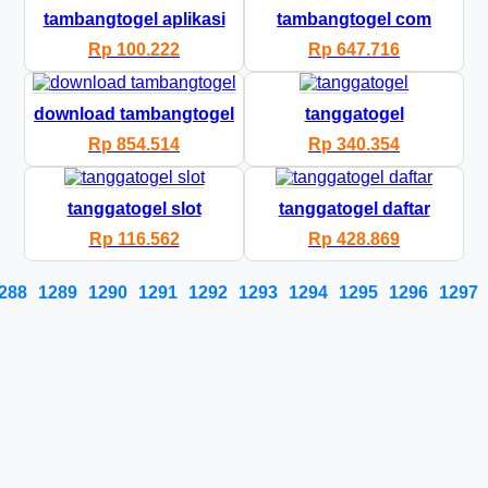
tambangtogel aplikasi
tambangtogel com
Rp 100.222
Rp 647.716
download tambangtogel
tanggatogel
Rp 854.514
Rp 340.354
tanggatogel slot
tanggatogel daftar
Rp 116.562
Rp 428.869
288
1289
1290
1291
1292
1293
1294
1295
1296
1297