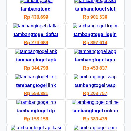
tambangtogel
tambangtogel slot
Rp 438.699
Rp 901.536
tambangtogel daftar
tambangtogel login
Rp 276.689
Rp 897.614
tambangtogel apk
tambangtogel app
Rp 344.798
Rp 450.837
tambangtogel link
tambangtogel wap
Rp 558.881
Rp 203.757
tambangtogel rtp
tambangtogel online
Rp 158.156
Rp 389.439