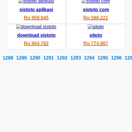
sistoto aplikasi
sistoto com
Rp 959.945
Rp 596.221
download sistoto
sitoto
Rp 904.782
Rp 774.987
1288
1289
1290
1291
1292
1293
1294
1295
1296
12