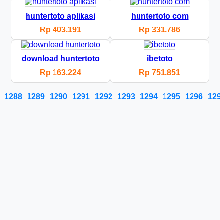
huntertoto aplikasi
huntertoto com
Rp 403.191
Rp 331.786
download huntertoto
ibetoto
Rp 163.224
Rp 751.851
1288
1289
1290
1291
1292
1293
1294
1295
1296
12