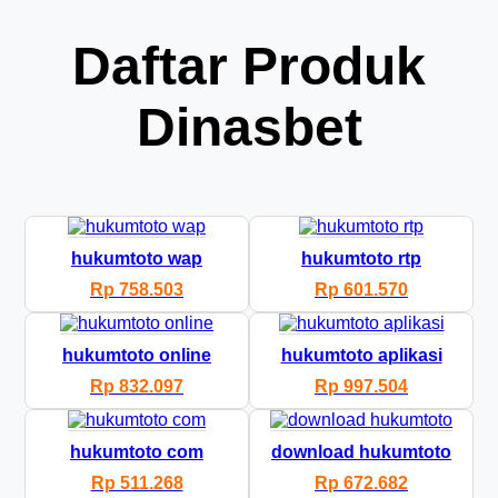
Daftar Produk
Dinasbet
hukumtoto wap
hukumtoto rtp
Rp 758.503
Rp 601.570
hukumtoto online
hukumtoto aplikasi
Rp 832.097
Rp 997.504
hukumtoto com
download hukumtoto
Rp 511.268
Rp 672.682