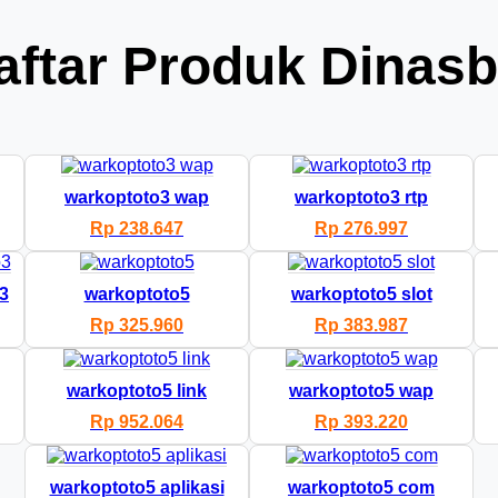
aftar Produk Dinasb
warkoptoto3 wap
warkoptoto3 rtp
Rp 238.647
Rp 276.997
3
warkoptoto5
warkoptoto5 slot
Rp 325.960
Rp 383.987
warkoptoto5 link
warkoptoto5 wap
Rp 952.064
Rp 393.220
warkoptoto5 aplikasi
warkoptoto5 com