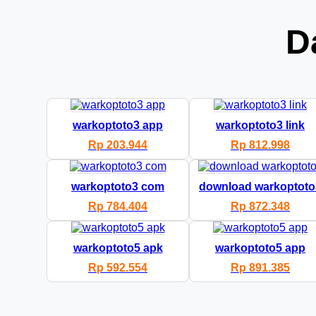
D
warkoptoto3 app
warkoptoto3 link
Rp 203.944
Rp 812.998
warkoptoto3 com
download warkoptoto
Rp 784.404
Rp 872.348
warkoptoto5 apk
warkoptoto5 app
Rp 592.554
Rp 891.385