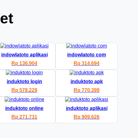
et
indowlatoto aplikasi
indowlatoto com
Rp 136.904
Rp 314.694
induktoto login
induktoto apk
Rp 578.229
Rp 770.399
induktoto online
induktoto aplikasi
Rp 271.731
Rp 909.626