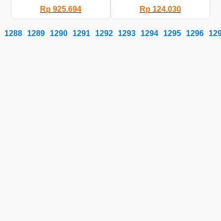
Rp 925.694
Rp 124.030
1288
1289
1290
1291
1292
1293
1294
1295
1296
12