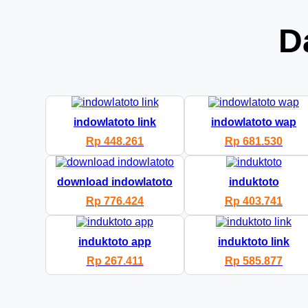
D
indowlatoto link
indowlatoto wap
Rp 448.261
Rp 681.530
download indowlatoto
induktoto
Rp 776.424
Rp 403.741
induktoto app
induktoto link
Rp 267.411
Rp 585.877