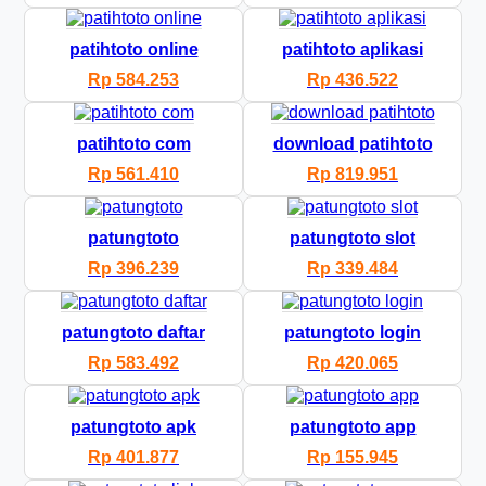
patihtoto online
patihtoto aplikasi
Rp 584.253
Rp 436.522
patihtoto com
download patihtoto
Rp 561.410
Rp 819.951
patungtoto
patungtoto slot
Rp 396.239
Rp 339.484
patungtoto daftar
patungtoto login
Rp 583.492
Rp 420.065
patungtoto apk
patungtoto app
Rp 401.877
Rp 155.945