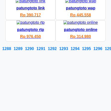
patungtoto link
patungtoto wap
Rp 390.717
Rp 445.558
patungtoto rtp
patungtoto online
Rp 976.450
Rp 314.980
1288
1289
1290
1291
1292
1293
1294
1295
1296
12