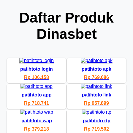
Daftar Produk
Dinasbet
patihtoto login
patihtoto apk
Rp 106.158
Rp 769.686
patihtoto app
patihtoto link
Rp 718.741
Rp 957.899
patihtoto wap
patihtoto rtp
Rp 379.218
Rp 719.502