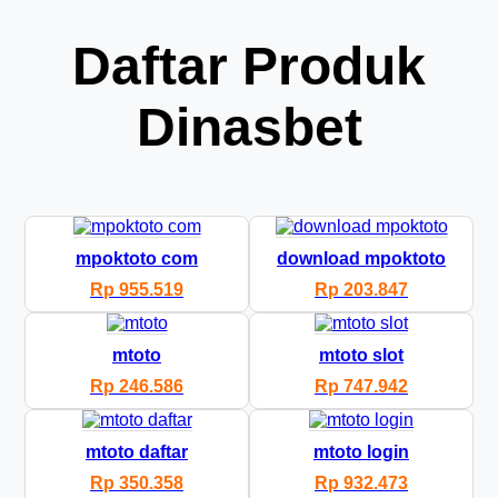
Daftar Produk
Dinasbet
mpoktoto com
download mpoktoto
Rp 955.519
Rp 203.847
mtoto
mtoto slot
Rp 246.586
Rp 747.942
mtoto daftar
mtoto login
Rp 350.358
Rp 932.473