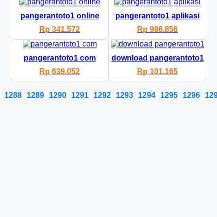
pangerantoto1 online
pangerantoto1 aplikasi
Rp 341.572
Rp 986.856
pangerantoto1 com
download pangerantoto1
Rp 639.052
Rp 101.165
1288
1289
1290
1291
1292
1293
1294
1295
1296
12