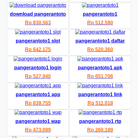
download pangerantoto
pangerantoto1
Rp 830.563
Rp 512.590
pangerantoto1 slot
pangerantoto1 daftar
Rp 642.175
Rp 520.360
pangerantoto1 login
pangerantoto1 apk
Rp 527.940
Rp 651.706
pangerantoto1 app
pangerantoto1 link
Rp 839.755
Rp 511.018
pangerantoto1 wap
pangerantoto1 rtp
Rp 473.099
Rp 260.189