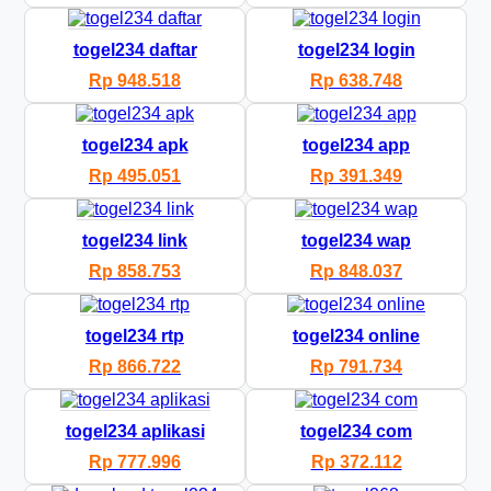
togel234 daftar
togel234 login
Rp 948.518
Rp 638.748
togel234 apk
togel234 app
Rp 495.051
Rp 391.349
togel234 link
togel234 wap
Rp 858.753
Rp 848.037
togel234 rtp
togel234 online
Rp 866.722
Rp 791.734
togel234 aplikasi
togel234 com
Rp 777.996
Rp 372.112