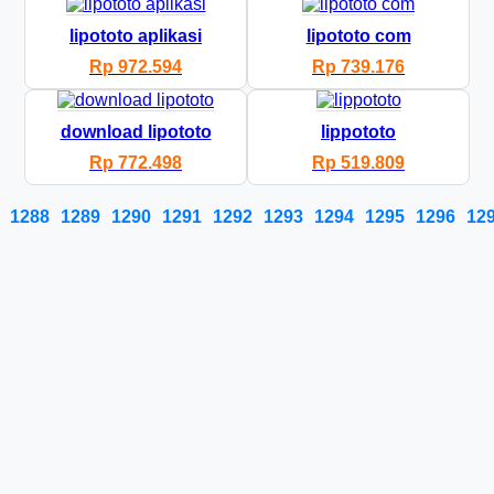
lipototo aplikasi
lipototo com
Rp 972.594
Rp 739.176
download lipototo
lippototo
Rp 772.498
Rp 519.809
1288
1289
1290
1291
1292
1293
1294
1295
1296
12