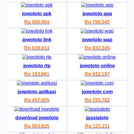
jowototo apk
jowototo app
Rp 690.004
Rp 788.545
jowototo link
jowototo wap
Rp 639.013
Rp 833.245
jowototo rtp
jowototo online
Rp 153.861
Rp 932.197
jowototo aplikasi
jowototo com
Rp 457.955
Rp 793.782
download jowototo
jpasiatoto
Rp 503.825
Rp 123.211