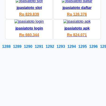
jpasiatoto slot
jpasiatoto daftar
Rp 829.839
Rp 126.376
jpasiatoto login
jpasiatoto apk
Rp 660.344
Rp 824.071
1288
1289
1290
1291
1292
1293
1294
1295
1296
12