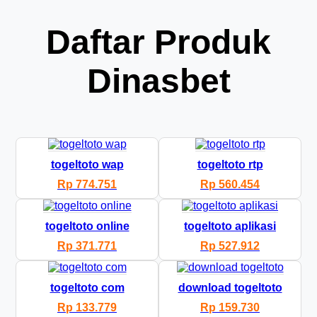
Daftar Produk
Dinasbet
togeltoto wap
togeltoto rtp
Rp 774.751
Rp 560.454
togeltoto online
togeltoto aplikasi
Rp 371.771
Rp 527.912
togeltoto com
download togeltoto
Rp 133.779
Rp 159.730