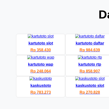
D
kartutoto slot
kartutoto daftar
Rp 358.430
Rp 984.639
kartutoto wap
kartutoto rtp
Rp 248.064
Rp 858.907
kaskustoto
kaskustoto slot
Rp 783.273
Rp 270.828