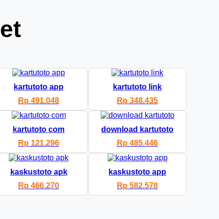
et
kartutoto app
kartutoto link
Rp 491.048
Rp 348.435
kartutoto com
download kartutoto
Rp 121.296
Rp 485.446
kaskustoto apk
kaskustoto app
Rp 466.270
Rp 582.578