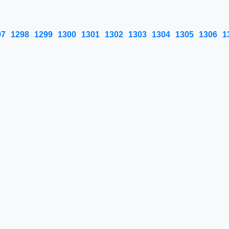
97
1298
1299
1300
1301
1302
1303
1304
1305
1306
1