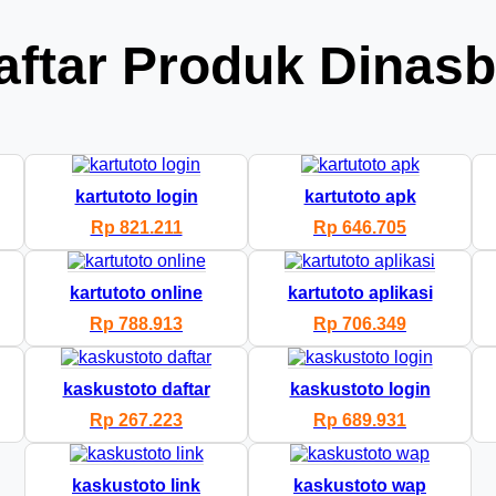
aftar Produk Dinasb
kartutoto login
kartutoto apk
Rp 821.211
Rp 646.705
kartutoto online
kartutoto aplikasi
Rp 788.913
Rp 706.349
kaskustoto daftar
kaskustoto login
Rp 267.223
Rp 689.931
kaskustoto link
kaskustoto wap